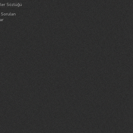
ler Sözlüğü
 Sorulan
ar