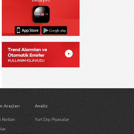
m Araçları
Analiz
m Notları
Yurt Dışı Piyasalar
lar