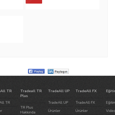
All TR
Tradeall TR
TradeAll UP
TradeAll FX
Eğiti
Plus
All TR
TradeAll UP
TradeAll FX
Eğiti
TR Plus
er
Ürünler
Ürünler
Video
Hakkında