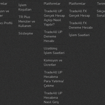
rmlar
Platformlar
Platformlar
Terim
İşlem
Koşulları
yon ve
TradeAll UP
TradeAll FX
Sıkça
er
Gerçek Hesap
Gerçek Hesap
Sorul
TR Plus
Açılışı Nasıl
Menüler ve
cı Profili
TradeAll FX
Yapılır?
Kullanım
Deneme Hesabı
TradeAll UP
Sözleşme
İşlem Saatleri
Deneme
Hesabı
Uzatılmış
İşlem Saatleri
Komisyon ve
Ücretler
TradeAll UP
Hesabına
Para Yatırma/
Çekme
TradeAll UP
Hesabına
Nasıl Giriş