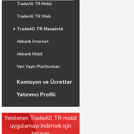
TradeAll TR Mobil
TradeAll TR Web
TradeAll TR Masaüstü
Akbank İnternet
Akbank Mobil
Veri Yayın Platformları
Komisyon ve Ücretler
Yatırımcı Profili
Yenilenen TradeAll TR mobil
uygulamayı indirmek için
tıklayın.