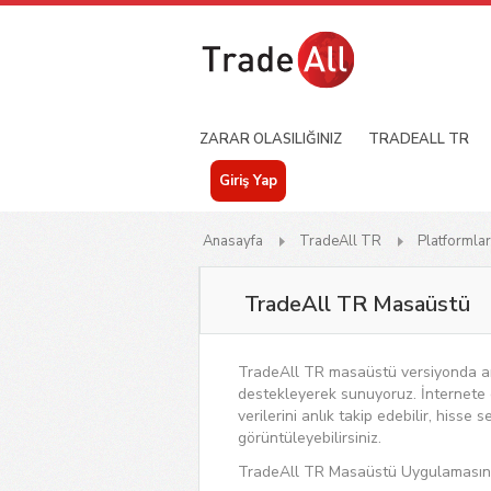
ZARAR OLASILIĞINIZ
TRADEALL TR
Giriş Yap
Anasayfa
TradeAll TR
Platformlar
TradeAll TR Masaüstü
TradeAll TR masaüstü versiyonda anlı
destekleyerek sunuyoruz. İnternete 
verilerini anlık takip edebilir, hisse
görüntüleyebilirsiniz.
TradeAll TR Masaüstü Uygulamasını