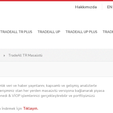
Hakkımızda
EN
TRADEALL TR PLUS
TRADEALL UP
TRADEALL UP PLUS
TRADE
TradeAll TR Masaüstü
k veri ve haber yayınlarını, kapsamlı ve gelişmiş analizlerle
erişiminiz olan her yerden masaüstü versiyona bağlanarak piyasa
 senedi & VİOP işlemlerinizi gerçekleştirebilir ve portföyünüzü
Tıklayın.
 İndirmek İçin