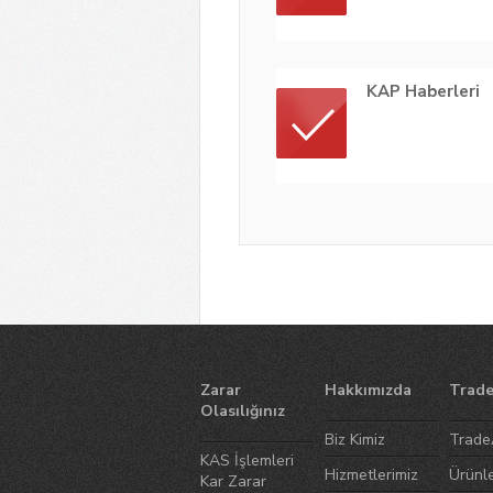
KAP Haberleri
Zarar
Hakkımızda
Trade
Olasılığınız
Biz Kimiz
Trade
KAS İşlemleri
Hizmetlerimiz
Ürünl
Kar Zarar