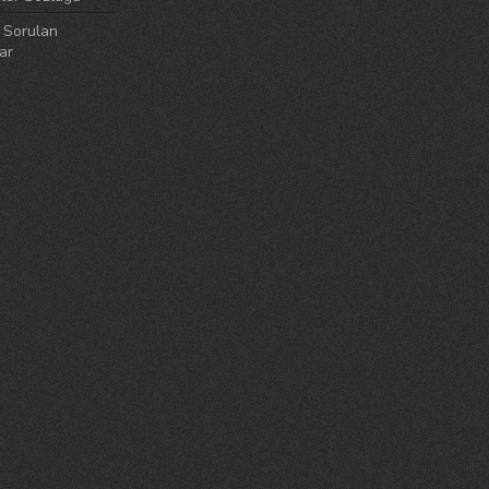
 Sorulan
ar