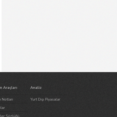
m Araçları
Analiz
m Notları
Yurt Dışı Piyasalar
lar
ler Sözlüğü