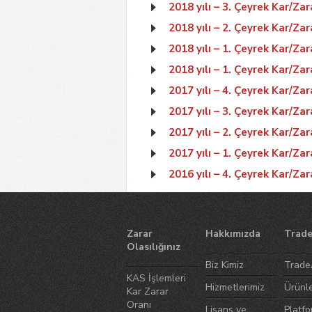
2018 yılı – 3. Çeyrek Kar/Zar
2018 yılı – 2. Çeyrek Kar/Zar
2018 yılı – 1. Çeyrek Kar/Zar
2018 yılı – 1. Çeyrek Kar/Zar
2017 yılı – 4. Çeyrek Kar/Zar
2017 yılı – 3. Çeyrek Kar/Zar
2017 yılı – 2. Çeyrek Kar/Zar
2017 yılı – 1. Çeyrek Kar/Zar
2016 yılı – 4. Çeyrek Kar/Zar
Zarar
Hakkımızda
Trade
Olasılığınız
Biz Kimiz
Trade
KAS İşlemleri
Hizmetlerimiz
Ürünl
Kar Zarar
Oranı
Lisans ve
Platfo