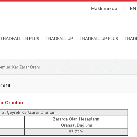
Hakkımızda
EN
TRADEALL TR PLUS
TRADEALL UP
TRADEALL UP PLUS
TRADE
lemleri Kar Zarar Oranı
ranı
ar Oranları
2. Çeyrek Kar/Zarar Oranları
Zararda Olan Hesapların
Oransal Dağılımı
83.72%