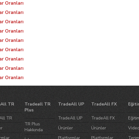
ar Oranları
ar Oranları
ar Oranları
ar Oranları
ar Oranları
ar Oranları
ar Oranları
ar Oranları
ar Oranları
All TR
Tradeall TR
TradeAll UP
TradeAll FX
Eğiti
Plus
All TR
TradeAll UP
TradeAll FX
Eğiti
TR Plus
er
Ürünler
Ürünler
Video
Hakkında
rmlar
Platformlar
Platformlar
Terim