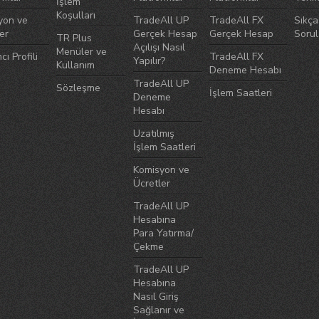
İşlem
Koşulları
yon ve
TradeAll UP
TradeAll FX
Sıkça
er
Gerçek Hesap
Gerçek Hesap
Sorul
TR Plus
Açılışı Nasıl
Menüler ve
cı Profili
TradeAll FX
Yapılır?
Kullanım
Deneme Hesabı
TradeAll UP
Sözleşme
İşlem Saatleri
Deneme
Hesabı
Uzatılmış
İşlem Saatleri
Komisyon ve
Ücretler
TradeAll UP
Hesabına
Para Yatırma/
Çekme
TradeAll UP
Hesabına
Nasıl Giriş
Sağlanır ve