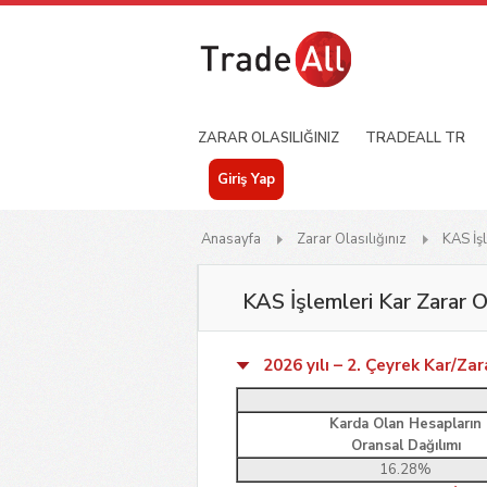
ZARAR OLASILIĞINIZ
TRADEALL TR
Giriş Yap
Anasayfa
Zarar Olasılığınız
KAS İş
KAS İşlemleri Kar Zarar O
2026 yılı – 2. Çeyrek Kar/Zar
Karda Olan Hesapların
Oransal Dağılımı
16.28%