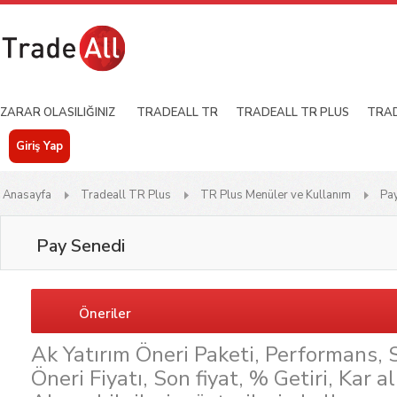
ZARAR OLASILIĞINIZ
TRADEALL TR
TRADEALL TR PLUS
TRAD
Giriş Yap
Anasayfa
Tradeall TR Plus
TR Plus Menüler ve Kullanım
Pa
Pay Senedi
Öneriler
Ak Yatırım Öneri Paketi, Performans, 
Öneri Fiyatı, Son fiyat, % Getiri, Kar a