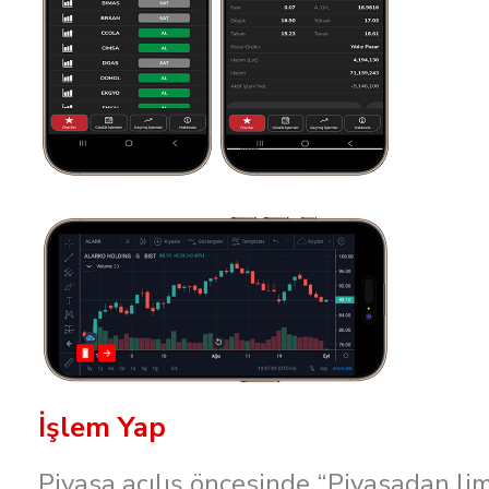
İşlem Yap
Piyasa açılış öncesinde “Piyasadan lim