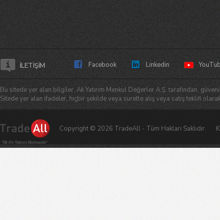
Facebook
Linkedin
YouTu
İLETİŞİM
Bu sitede yer alan bilgiler, Ak Yatırım Menkul Değerler A.Ş. tarafından, güvenil
Sitede yer alan ifadeler, hiçbir şekilde veya suretle alış veya satış teklifi ol
Copyright © 2026 TradeAll - Tüm Hakları Saklıdır.
K