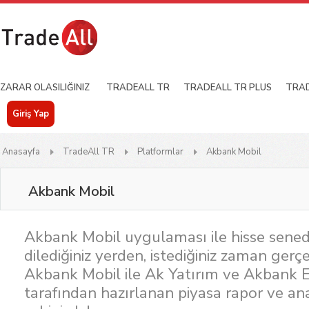
ZARAR OLASILIĞINIZ
TRADEALL TR
TRADEALL TR PLUS
TRAD
Giriş Yap
Anasayfa
TradeAll TR
Platformlar
Akbank Mobil
Akbank Mobil
Akbank Mobil uygulaması ile hisse senedi
dilediğiniz yerden, istediğiniz zaman gerçek
Akbank Mobil ile Ak Yatırım ve Akbank 
tarafından hazırlanan piyasa rapor ve ana